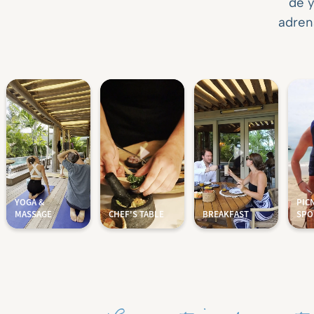
de y
adrena