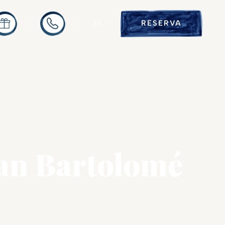
RESERVA
ES
an Bartolomé