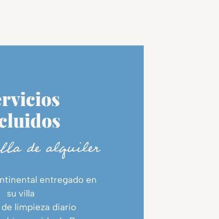
rvicios
cluidos
lla de alquiler
ntinental entregado en
su villa
 de limpieza diario