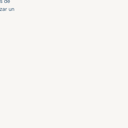
os de
izar un