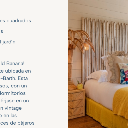
ies cuadrados
os
l jardín
ild Banana!
te ubicada en
-Barth. Esta
isos, con un
dormitorios
mérjase en un
ón vintage
o en las
ices de pájaros