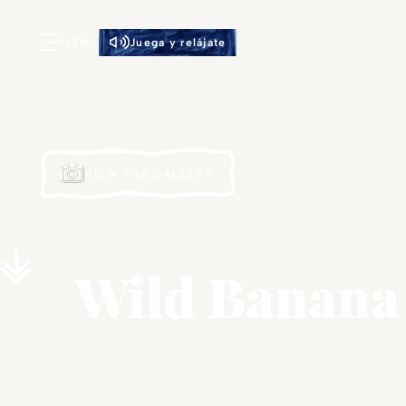
MENU
Juega y relájate
VIEW THE GALLERY
Wild Banana