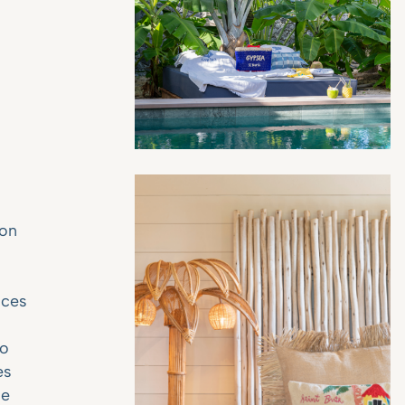
con
ices
do
es
se