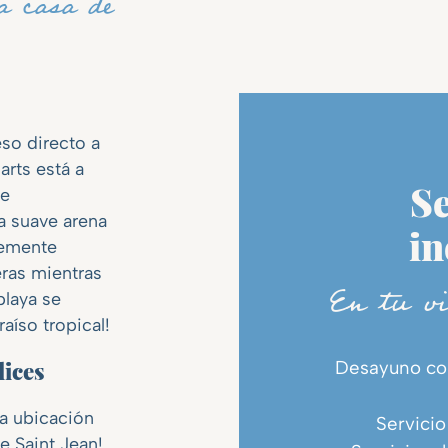
a casa de
eso directo a
arts está a
ee
Se
la suave arena
in
lemente
ras mientras
En tu vi
playa se
aíso tropical!
Desayuno co
lices
na ubicación
Servicio
e Saint Jean!