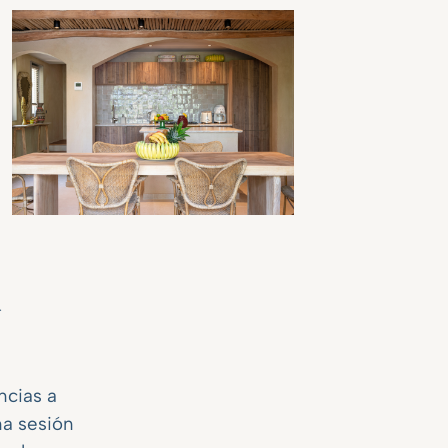
a
ncias a
na sesión