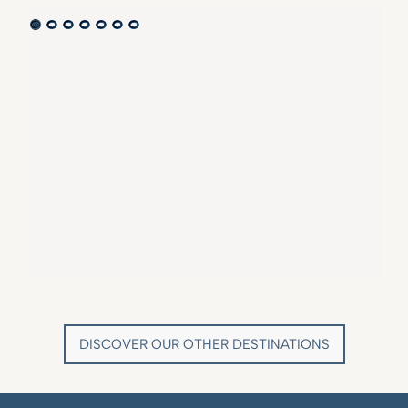
VILLA MARIE SAINT TROPEZ
LA BASTIDE DE MARIE
SAINT-TROPEZ - FRENCH RIVIERA
MÉNERBES - PROVENCE
DISCOVER OUR OTHER DESTINATIONS