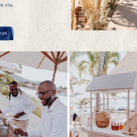
e vie.
OUS