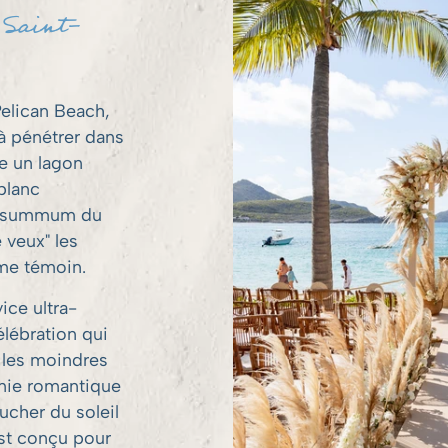
 Saint-
Pelican Beach,
à pénétrer dans
e un lagon
blanc
le summum du
e veux" les
mme témoin.
ice ultra-
lébration qui
s les moindres
onie romantique
ucher du soleil
st conçu pour