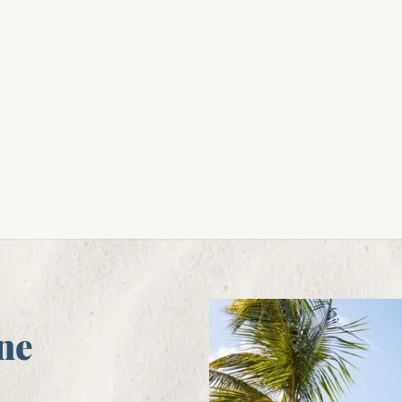
Vous rêvez d'un mariage idyllique à St Barth sur une
plage paradisiaque ? Bienvenue à Gyp Sea Beach, la
lage privée de l'hôtel Gyp Sea, où les eaux turquoise
le sable blanc et le charme bohème sont le théâtre
d'une célébration inoubliable.
ne