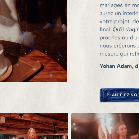
mariages en mo
aurez un interl
votre projet, d
final. Qu'il s'a
proches ou d'u
nous créerons 
mesure qui refl
Yohan Adam, di
PLANIFIEZ V