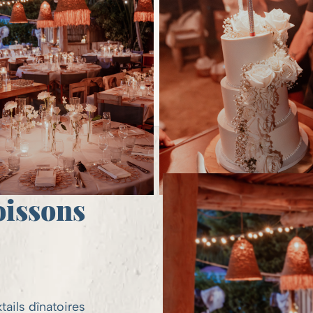
oissons
ails dînatoires