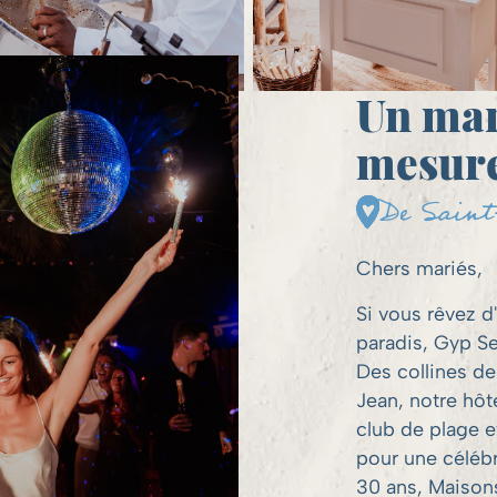
Un mar
mesur
De Saint
Chers mariés,
Si vous rêvez d
paradis, Gyp Se
Des collines de
Jean, notre hôt
club de plage et
pour une célébr
30 ans, Maisons