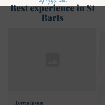
by Gyp Sea
Best experience in St
Barts
Lorem ipsum