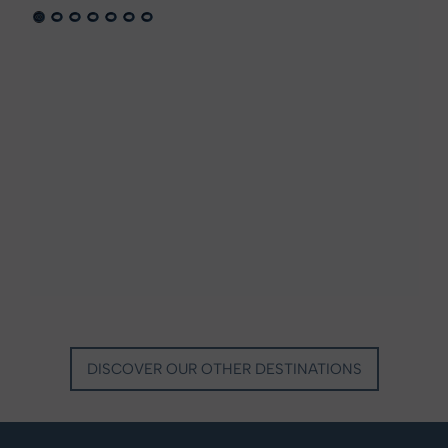
VILLA MARIE SAINT TROPEZ
LA BASTIDE DE MARIE
SAINT-TROPEZ - FRENCH RIVIERA
MÉNERBES - PROVENCE
DISCOVER OUR OTHER DESTINATIONS