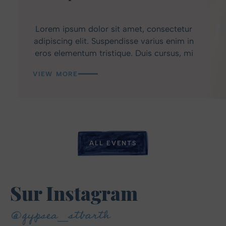
Lorem ipsum dolor sit amet, consectetur
adipiscing elit. Suspendisse varius enim in
eros elementum tristique. Duis cursus, mi
quis viverra ornare, eros dolor interdum
VIEW MORE
nulla, ut commodo diam libero vitae erat.
Aenean faucibus nibh et justo cursus id
rutrum lorem imperdiet. Nunc ut sem
vitae risus tristique posuere.
ALL EVENTS
Sur Instagram
@gypsea_stbarth