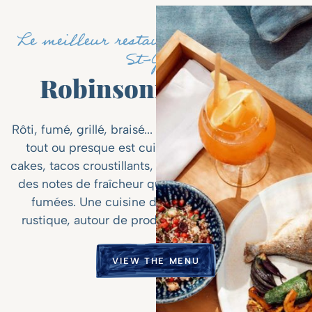
Le meilleur restaurant de la baie de
St-Jean
Robinsonnade Chic
Rôti, fumé, grillé, braisé... ici, de l'entrée au dessert,
tout ou presque est cuisiné au barbecue. Crab
cakes, tacos croustillants, lobster roll Boston style et
des notes de fraîcheur qui équilibrent les saveurs
fumées. Une cuisine d'une simplicité chic et
rustique, autour de produits locaux et de saison.
VIEW THE MENU