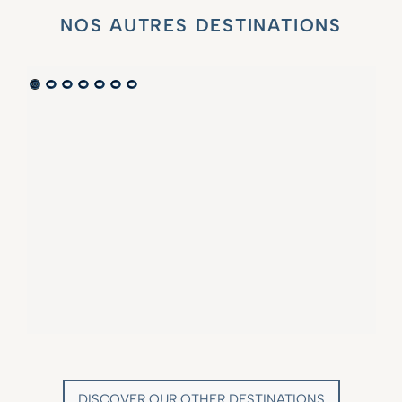
NOS AUTRES DESTINATIONS
VILLA MARIE SAINT TROPEZ
LA BASTIDE DE MARIE
SAINT-TROPEZ - FRENCH RIVIERA
MÉNERBES - PROVENCE
DISCOVER OUR OTHER DESTINATIONS