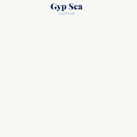
FR
Les meilleures activités à St Barth
St Barts
Découvrez les aventures palpitantes de
Saint-Barth, sa gastronomie raffinée et son
histoire mouvementée, le tout agrémenté
d'expériences inoubliables à Gyp Sea.