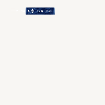
MENU
Play & Chill
Gyp Sea Ho
Saint Bar