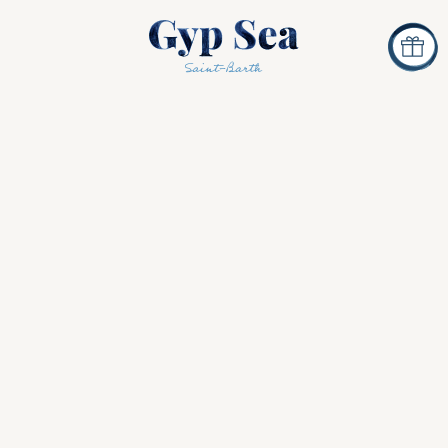
Yoga à Saint Barth
Colombier Hill
tel
propose chaque mercredi une expérien
th
, alliant mouvement, détente et art de vivr