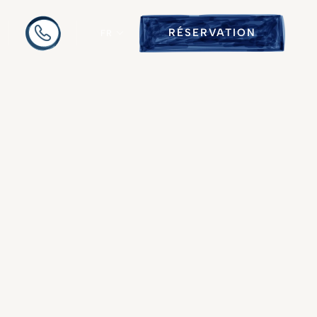
RÉSERVATION
FR
ce de
yoga à
e tropical.