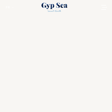
FR
Vos vacances d'été à St-Tropez
St Barts
Découvrez la Villa Marie Saint-Tropez, notre
propriété jumelle à St-Tropez sur la Côte
d'Azur !