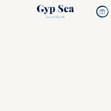
ea Beach Houses : Style 
Pink
Saint Jean
banes de luxe, découvrez un mobilier artis
s pièces aux formes brutalistes, de tissus 
és, de tapis colorés et d’œuvres d’art origin