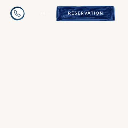
RÉSERVATION
FR
Ethnic
anal composé
matelassés
ales.