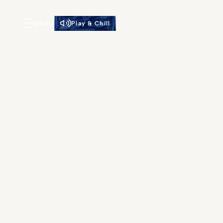
MENU
Play & Chill
Gyp S
Dans ces ca
de grande
brod