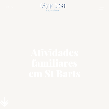
PT
Atividades
familiares
em St Barts