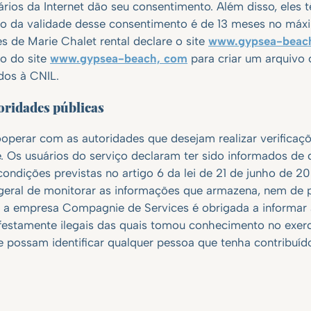
ários da Internet dão seu consentimento. Além disso, eles 
ão da validade desse consentimento é de 13 meses no máx
 de Marie Chalet rental declare o site
www.gypsea-beac
o do site
www.gypsea-beach, com
para criar um arquivo
dos à CNIL.
oridades públicas
ooperar com as autoridades que desejam realizar verificaç
e. Os usuários do serviço declaram ter sido informados de
as condições previstas no artigo 6 da lei de 21 de junho d
 geral de monitorar as informações que armazena, nem de p
to, a empresa Compagnie de Services é obrigada a informar
estamente ilegais das quais tomou conhecimento no exercí
 possam identificar qualquer pessoa que tenha contribuíd