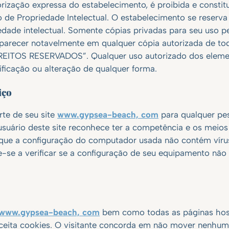
rização expressa do estabelecimento, é proibida e constitu
 de Propriedade Intelectual. O estabelecimento se reserva 
iedade intelectual. Somente cópias privadas para seu uso p
parecer notavelmente em qualquer cópia autorizada de tod
ITOS RESERVADOS”. Qualquer uso autorizado dos elem
ificação ou alteração de qualquer forma.
iço
rte de seu site
www.gypsea-beach, com
para qualquer pes
 usuário deste site reconhece ter a competência e os meios
do que a configuração do computador usada não contém víru
e a verificar se a configuração de seu equipamento não p
www.gypsea-beach, com
bem como todas as páginas ho
ceita cookies. O visitante concorda em não mover nenhuma