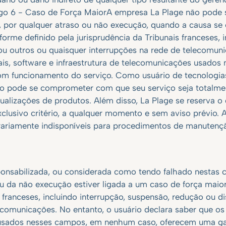
go 6 - Caso de Força MaiorA empresa La Plage não pode s
 por qualquer atraso ou não execução, quando a causa se 
orme definido pela jurisprudência da Tribunais franceses, i
 ou outros ou quaisquer interrupções na rede de telecomuni
ais, software e infraestrutura de telecomunicações usado
m funcionamento do serviço. Como usuário de tecnologias 
não pode se comprometer com que seu serviço seja totalme
alizações de produtos. Além disso, La Plage se reserva o 
clusivo critério, a qualquer momento e sem aviso prévio. A
orariamente indisponíveis para procedimentos de manutençã
onsabilizada, ou considerada como tendo falhado nestas c
 da não execução estiver ligada a um caso de força maior
s franceses, incluindo interrupção, suspensão, redução ou d
ecomunicações. No entanto, o usuário declara saber que os
s usados nesses campos, em nenhum caso, oferecem uma ga