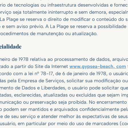
o de tecnologias ou infraestrutura desenvolvidas e forneci
viço seja totalmente ininterrupto e sem demora, especia
La Plage se reserva o direito de modificar o conteúdo do s
 e sem aviso prévio. A La Plage se reserva a possibilidade 
rocedimentos de manutenção ou atualização.
cialidade
neiro de 1978 relativa ao processamento de dados, arquiv
ado a partir do Site da Internet
www.gypsea-beach, com
cordo com a lei n° 78-17, de 6 de janeiro de 1978, o usuár
as pela Empresa de Serviços, solicitar sua modificação ou
amento de Dados e Liberdades, o usuário pode solicitar qu
adas, esclarecidas, atualizadas ou excluídas que sejam im
omunicação ou preservação seja proibida. No encerramento 
rio podem ser mantidos e arquivados confidencialmente pel
de de seu serviço e atender melhor às expectativas de seu
 usuário, em particular por meio do uso de marcadores (co