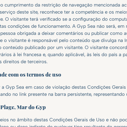
ão cumprimento da restrição de navegação mencionada aci
erviço deste site, reconhece ter a competência e os meio
este. O visitante terá verificado se a configuração do comp
itas condições de funcionamento. A Gyp Sea não será, em
 pessoa obrigada a deixar comentários ou publicar como au
e o visitante é responsável pelo conteúdo que divulga na 
 conteúdo publicado por um visitante. O visitante concor
ários à lei francesa e, quando aplicável, às leis do país a p
 direitos de terceiros.
ade com os termos de uso
ar a Gyp Sea em caso de violação destas Condições Gerais
cando no link presente na barra persistente, representando
a Plage, Mar do Gyp
eios no âmbito destas Condições Gerais de Uso e não po
dano ou dano indireto de qualquer tipo resultante do geren