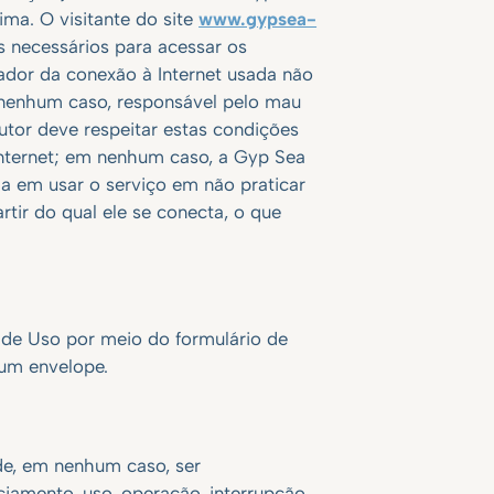
ma. O visitante do site
www.gypsea-
s necessários para acessar os
utador da conexão à Internet usada não
 nenhum caso, responsável pelo mau
tor deve respeitar estas condições
Internet; em nenhum caso, a Gyp Sea
da em usar o serviço em não praticar
artir do qual ele se conecta, o que
 de Uso por meio do formulário de
 um envelope.
de, em nenhum caso, ser
ciamento, uso, operação, interrupção