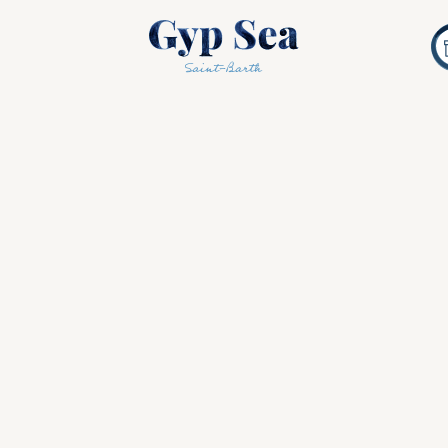
Para lá
Colombier Hill
 belos hotéis spa em Saint-Barthélemy” p