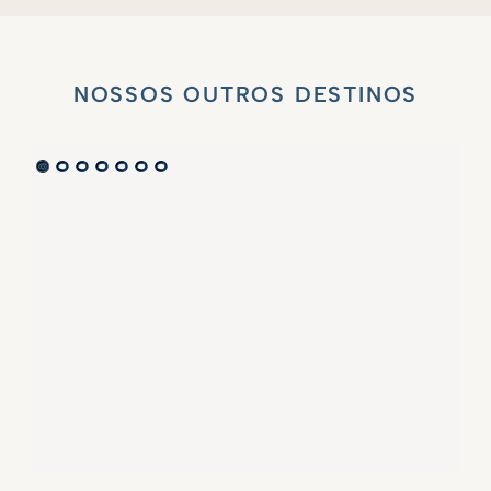
NOSSOS OUTROS DESTINOS
VILLA MARIE SAINT TROPEZ
LA BASTIDE DE MARIE
SAINT-TROPEZ - FRENCH RIVIERA
MÉNERBES - PROVENCE