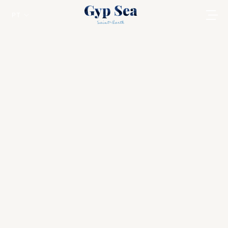
PT
Regata da Semana Clássica de
Antígua
St Barts
A Antigua Sailing Week foi fundada em 1967
e naquela época todos os iates eram
clássicos...