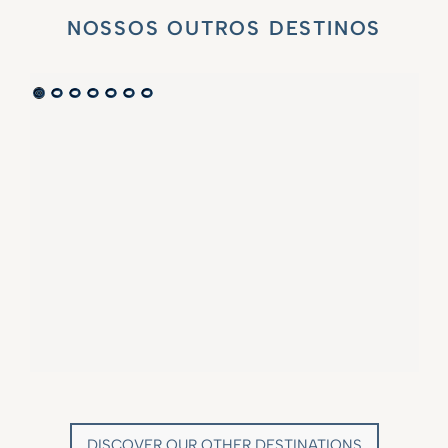
NOSSOS OUTROS DESTINOS
VILLA MARIE SAINT TROPEZ
LA BASTIDE DE MARIE
SAINT-TROPEZ - FRENCH RIVIERA
MÉNERBES - PROVENCE
DISCOVER OUR OTHER DESTINATIONS